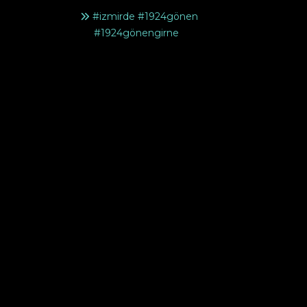
#izmirde #1924gönen
#1924gönengirne