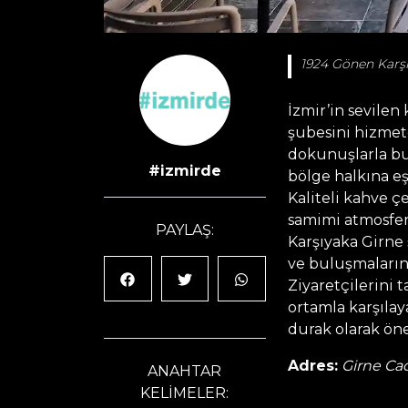
1924 Gönen Karşı
İzmir’in sevilen
şubesini hizmet
dokunuşlarla bu
#izmirde
bölge halkına eş
Kaliteli kahve ç
samimi atmosferi
PAYLAŞ:
Karşıyaka Girne 
ve buluşmaların
Ziyaretçilerini t
ortamla karşılay
durak olarak öne
Adres:
Girne Cad
ANAHTAR
KELİMELER: