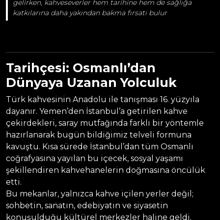
gelirken, kahveseverler hem tarihine hem de sağlığa
katkılarına daha yakından bakma fırsatı bulur
Tarihçesi: Osmanlı’dan
Dünyaya Uzanan Yolculuk
Türk kahvesinin Anadolu ile tanışması 16. yüzyıla
dayanır. Yemen’den İstanbul’a getirilen kahve
çekirdekleri, saray mutfağında farklı bir yöntemle
hazırlanarak bugün bildiğimiz telveli formuna
kavuştu. Kısa sürede İstanbul’dan tüm Osmanlı
coğrafyasına yayılan bu içecek, sosyal yaşamı
şekillendiren kahvehanelerin doğmasına öncülük
etti.
Bu mekanlar, yalnızca kahve içilen yerler değil;
sohbetin, sanatın, edebiyatın ve siyasetin
konuşulduğu kültürel merkezler haline geldi.