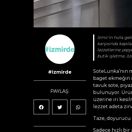
İzmir’in hızla ge
karşısında kapıla
lezzetlerine yepy
butik işletme, öze
SoteLunka’nın me
#izmirde
baget ekmeğin iç
tavuk sote, piya
PAYLAŞ:
bulunuyor. Ürün,
üzerine iri kesi
lezzet adeta zirv
Taze, doyurucu v
Sadece hızlı bir