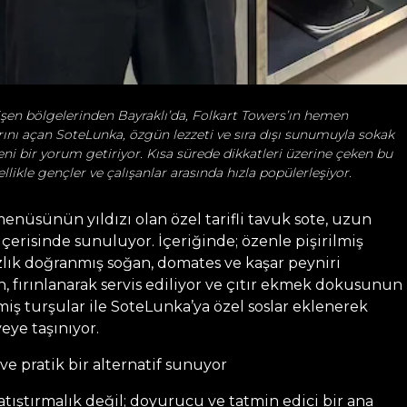
lişen bölgelerinden Bayraklı’da, Folkart Towers’ın hemen
rını açan SoteLunka, özgün lezzeti ve sıra dışı sunumuyla sokak
eni bir yorum getiriyor. Kısa sürede dikkatleri üzerine çeken bu
llikle gençler ve çalışanlar arasında hızla popülerleşiyor.
nüsünün yıldızı olan özel tarifli tavuk sote, uzun
erisinde sunuluyor. İçeriğinde; özenle pişirilmiş
zlık doğranmış soğan, domates ve kaşar peyniri
 fırınlanarak servis ediliyor ve çıtır ekmek dokusunun
lmiş turşular ile SoteLunka’ya özel soslar eklenerek
eye taşınıyor.
e pratik bir alternatif sunuyor
 atıştırmalık değil; doyurucu ve tatmin edici bir ana