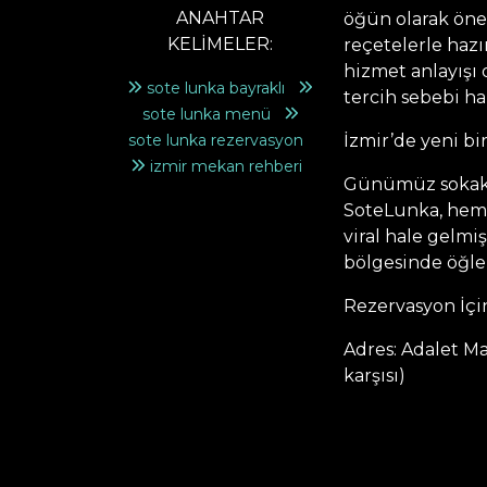
ANAHTAR
öğün olarak öne 
KELİMELER:
reçetelerle hazı
hizmet anlayışı 
sote lunka bayraklı
tercih sebebi ha
sote lunka menü
sote lunka rezervasyon
İzmir’de yeni bi
izmir mekan rehberi
Günümüz sokak le
SoteLunka, hem 
viral hale gelmi
bölgesinde öğle 
Rezervasyon İçi
Adres: Adalet Mah
karşısı)