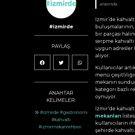
arasında
İzmir’de kahvalt
#izmirde
buluşmalarının, 
bir parçası hali
serpme kahvaltı
PAYLAŞ:
uygun adresler k
alıyor.
Kullanıcılar art
menü çeşitliliği
mekanın sunduğ
kategori bazlı r
ANAHTAR
oynuyor.
KELİMELER:
İzmir’de kahvalt
#izmirde #gastronomi
mekanları
liste
#kahvaltı
kullanıcıların i
#izmirmekanrehberi
şehirde kahvaltı 