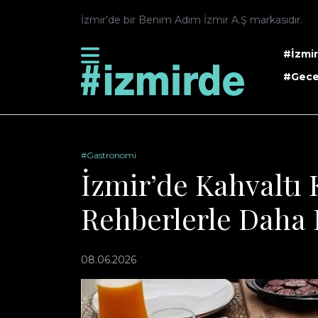
İzmir’de bir Benim Adım İzmir A.Ş markasıdır.
#İzmi
#Gece
#Gastronomi
İzmir’de Kahvaltı 
Rehberlerle Daha 
08.06.2026