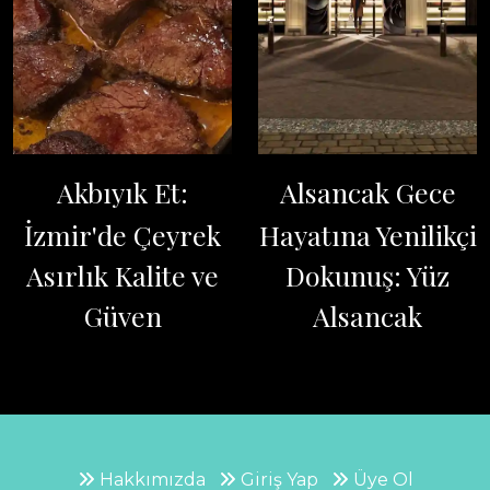
Akbıyık Et:
Alsancak Gece
İzmir'de Çeyrek
Hayatına Yenilikçi
Asırlık Kalite ve
Dokunuş: Yüz
Güven
Alsancak
Hakkımızda
Giriş Yap
Üye Ol