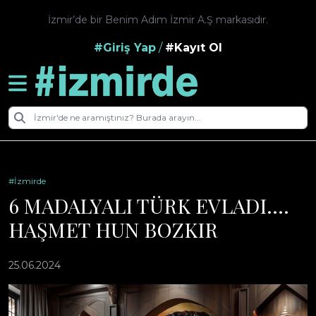
İzmir’de bir Benim Adım İzmir A.Ş markasıdır.
#Giriş Yap
/
#Kayıt Ol
#İzmirde
6 MADALYALI TÜRK EVLADI….
HAŞMET HUN BOZKIR
25.06.2024