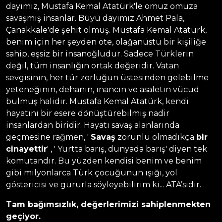
dayımız, Mustafa Kemal Atatürk'le omuz omuza
savaşmış insanlar. Büyü dayımız Ahmet Pala,
Çanakkale'de şehit olmuş. Mustafa Kemal Atatürk,
benim için her şeyden öte, olağanüstü bir kişiliğe
sahip, eşsiz bir insanoğludur. Sadece Türklerin
değil, tüm insanlığın ortak değeridir. Vatan
sevgisinin, her tür zorluğun üstesinden gelebilme
yeteneğinin, dehanın, inancın ve asaletin vücud
bulmuş halidir. Mustafa Kemal Atatürk, kendi
hayatını bir esere dönüştürebilmiş nadir
insanlardan biridir. Hayatı savaş alanlarında
geçmesine rağmen, '
Savaş
zorunlu olmadıkça
bir
cinayettir
' , ' Yurtta barış, dünyada barış' diyen tek
komutandır. Bu yüzden kendisi benim ve benim
gibi milyonlarca Türk çocuğunun ışığı, yol
göstericisi ve gururla söyleyebilirim ki... ATA’sıdır.
Tam bağımsızlık, de
ğerlerimizi sahiplenmekten
geçiyor.