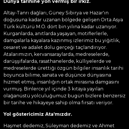
Dünya tarihine y
ö
n vermiş bir ırkız.
Altay-Tanrı dağları, Güney Sibirya ve Hazar'ın
doğusuna kadar uzanan bölgede gelişen Orta Asya
Türk kültürü M.Ö. dört bin yılına kadar uzanıyor.
Kurganlarda, anıtlarda yaşayan, motiflerlerle,
damgalarla kayalara kazınmış izlerimiz bu yiğitlik,
cesaret ve adalet dolu gerçeği taçlandırıyor.
Atalarımızın, kervansaraylarda, medreselerde,
darüşşifalarda, rasathanelerde, külliyelerde ve
medreselerde ürettiği özgün bilgiler insanlık tarihi
boyunca bilime, sanata ve düşünce dünyasına
hizmet etmiş, insanlığın ortak mirasına damgasını
vurmuş. Binlerce yıl içinde 3 kıtaya yayılan
olağanüstü yolculuğumuz bugün bizlere benzersiz
bir tarihe ve hikayeye sahip olma fırsatı veriyor.
Yol g
ö
stericimiz Ata’mızdır.
Haşmet dedemiz, Süleyman dedemiz ve Ahmet