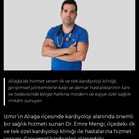
Aliağa’da hizmet veren ilk ve tek kardiyoloji kliniği,
girişimsel yöntemlerle kalp ve damar hastalıklarının tanı
ve tedavisinde bölge halkına modern ve kişiye özel sağlık
imkânı sunuyor.
İzmir’in Aliağa ilçesinde kardiyoloji alanında önemli
bir sağlık hizmeti sunan Dr. Emre Mengi, ilçedeki ilk
ve tek özel kardiyoloji kliniği ile hastalarına hizmet
veriyor. Girişimsel kardiyoloji alanındaki