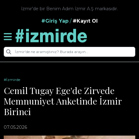
İzmir’de bir Benim Adım İzmir A.Ş markasıdır.
#Giriş Yap
/
#Kayıt Ol
#İzmirde
Cemil Tugay Ege'de Zirvede
Memnuniyet Anketinde İzmir
Birinci
07.05.2026