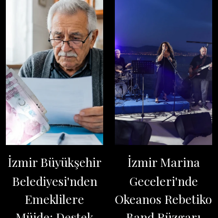
İzmir Büyükşehir
İzmir Marina
Belediyesi'nden
Geceleri'nde
Emeklilere
Okeanos Rebetiko
Müjde: Destek
Band Rüzgarı