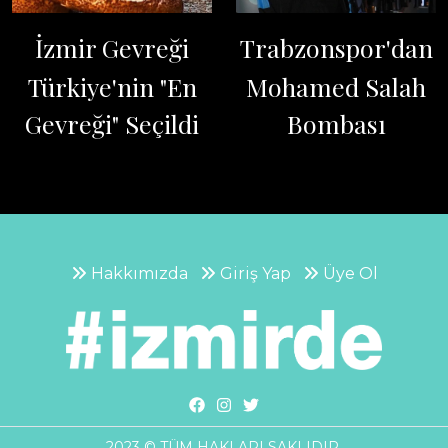
İzmir Gevreği
Trabzonspor'dan
Türkiye'nin "En
Mohamed Salah
Gevreği" Seçildi
Bombası
Hakkımızda
Giriş Yap
Üye Ol
2023 © TÜM HAKLARI SAKLIDIR.