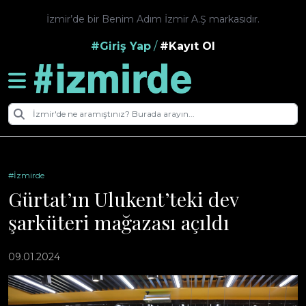
İzmir’de bir Benim Adım İzmir A.Ş markasıdır.
#Giriş Yap
/
#Kayıt Ol
#İzmirde
Gürtat’ın Ulukent’teki dev
şarküteri mağazası açıldı
09.01.2024