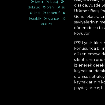
İzmir
baraj
olsa da, yüzde 3
doluluk
oranı
su
Ürkmez Barajı’nd
krizi
tasarruf
Genel olarak, İ
kuraklık
güncel
seviyelerinin m
durum
dönemde su tasar
koyuyor.
İZSU yetkilileri
konusunda bilin
düzenlemeye dev
sıkıntısının ön
izlenerek gerekl
kaynakları daral
olumsuz etkileye
kaynaklarının k
paydaşların iş b