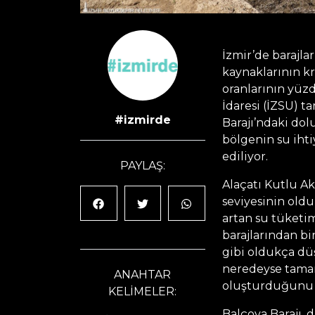
İzmir’de barajla
kaynaklarının kr
oranlarının yüzd
İdaresi (İZSU) t
#izmirde
Barajı’ndaki dol
bölgenin su ihti
ediliyor.
PAYLAŞ:
Alaçatı Kutlu Ak
seviyesinin oldu
artan su tüketim
barajlarından bi
gibi oldukça dü
neredeyse tamam
ANAHTAR
oluşturduğunu g
KELİMELER:
Balçova Barajı, 