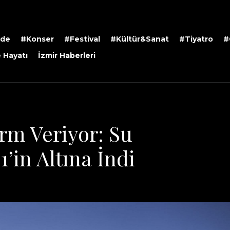
rde
#Konser
#Festival
#Kültür&Sanat
#Tiyatro
#
 Hayatı
İzmir Haberleri
arm Veriyor: Su
’in Altına İndi