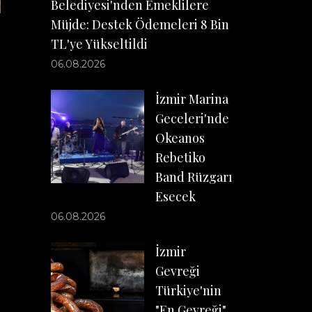
Belediyesi'nden Emeklilere
Müjde: Destek Ödemeleri 8 Bin
TL'ye Yükseltildi
06.08.2026
n
İzmir Marina
Geceleri'nde
Okeanos
Rebetiko
Band Rüzgarı
Esecek
06.08.2026
İzmir
Gevreği
Türkiye'nin
"En Gevreği"
p