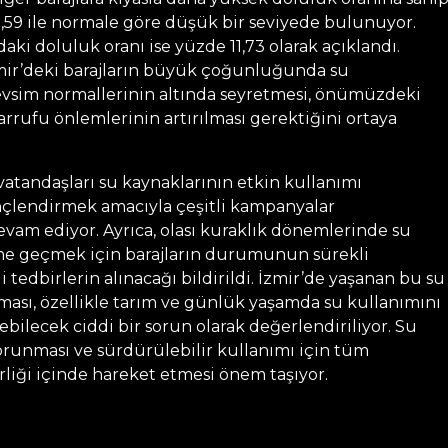
1,59 ile normale göre düşük bir seviyede bulunuyor.
aki doluluk oranı ise yüzde 11,73 olarak açıklandı.
zmir’deki barajların büyük çoğunluğunda su
evsim normallerinin altında seyretmesi, önümüzdeki
rufu önlemlerinin artırılması gerektiğini ortaya
, vatandaşları su kaynaklarının etkin kullanımı
çlendirmek amacıyla çeşitli kampanyalar
am ediyor. Ayrıca, olası kuraklık dönemlerinde su
üne geçmek için barajların durumunun sürekli
i tedbirlerin alınacağı bildirildi. İzmir’de yaşanan bu su
ması, özellikle tarım ve günlük yaşamda su kullanımını
bilecek ciddi bir sorun olarak değerlendiriliyor. Su
orunması ve sürdürülebilir kullanımı için tüm
irliği içinde hareket etmesi önem taşıyor.