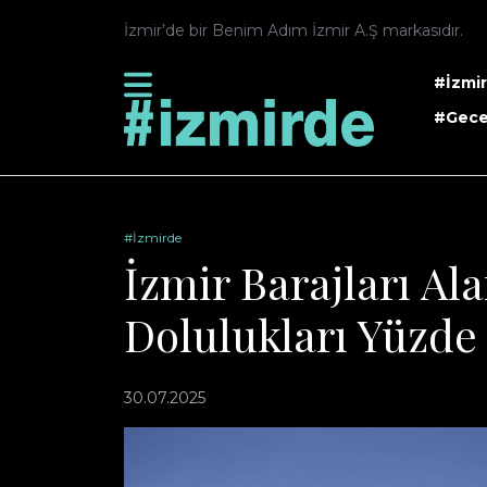
İzmir’de bir Benim Adım İzmir A.Ş markasıdır.
#İzmi
#Gece
#İzmirde
İzmir Barajları Al
Dolulukları Yüzde 1
30.07.2025