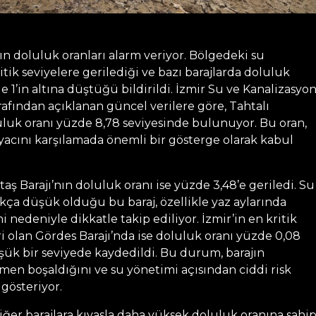
rın doluluk oranları alarm veriyor. Bölgedeki su
itik seviyelere gerilediği ve bazı barajlarda doluluk
e 1’in altına düştüğü bildirildi. İzmir Su ve Kanalizasyo
arafından açıklanan güncel verilere göre, Tahtalı
uluk oranı yüzde 8,78 seviyesinde bulunuyor. Bu oran,
yacını karşılamada önemli bir gösterge olarak kabul
taş Barajı’nın doluluk oranı ise yüzde 3,48’e geriledi. Su
kça düşük olduğu bu baraj, özellikle yaz aylarında
i nedeniyle dikkatle takip ediliyor. İzmir’in en kritik
ri olan Gördes Barajı’nda ise doluluk oranı yüzde 0,08
şük bir seviyede kaydedildi. Bu durum, barajın
en boşaldığını ve su yönetimi açısından ciddi risk
österiyor.
diğer barajlara kıyasla daha yüksek doluluk oranına sahi