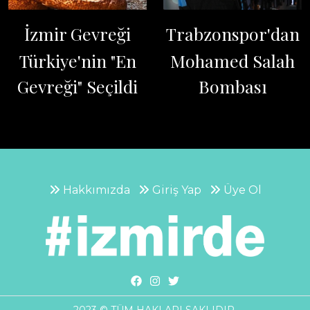
İzmir Gevreği
Trabzonspor'dan
Türkiye'nin "En
Mohamed Salah
Gevreği" Seçildi
Bombası
Hakkımızda
Giriş Yap
Üye Ol