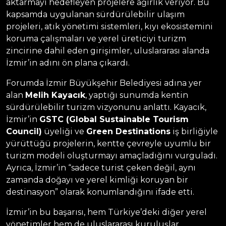
aktarmayı hedefleyen projelere ağırlık veriyor. Bu
kapsamda uygulanan sürdürülebilir ulaşım
projeleri, atık yönetimi sistemleri, kıyı ekosistemini
koruma çalışmaları ve yerel üreticiyi turizm
zincirine dahil eden girişimler, uluslararası alanda
İzmir’in adını ön plana çıkardı.
Forumda İzmir Büyükşehir Belediyesi adına yer
alan
Melih Kayacık
, yaptığı sunumda kentin
sürdürülebilir turizm vizyonunu anlattı. Kayacık,
İzmir’in
GSTC (Global Sustainable Tourism
Council)
üyeliği ve
Green Destinations
iş birliğiyle
yürüttüğü projelerin, kentte çevreyle uyumlu bir
turizm modeli oluşturmayı amaçladığını vurguladı.
Ayrıca, İzmir’in “sadece turist çeken değil, aynı
zamanda doğayı ve yerel kimliği koruyan bir
destinasyon” olarak konumlandığını ifade etti.
İzmir’in bu başarısı, hem Türkiye’deki diğer yerel
yönetimler hem de uluslararası kuruluşlar