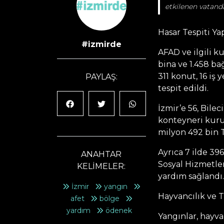
etkilenen vatanda
Hasar Tespiti Ya
#izmirde
AFAD ve ilgili k
bina ve 1.458 b
311 konut, 16 iş 
PAYLAŞ:
tespit edildi.
İzmir’e 56, Bile
konteyneri kuru
milyon 492 bin 
Ayrıca 7 ilde 39
ANAHTAR
Sosyal Hizmetler
KELİMELER:
yardım sağlandı.
İzmir
yangın
Hayvancılık ve 
afet
bölge
yardım
ödenek
Yangınlar, hayvan