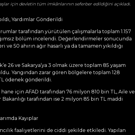
şlar için devletin tüm imkânlarının seferber edildiğini açıkladı.
pıldı, Yardımlar Gönderildi
urumlar tarafından yürütülen çalışmalarla toplam 1.157
ağımsız bölüm incelendi. Değerlendirmeler sonucunda
yeri ve 50 ahırın ağır hasarlı ya da tamamen yıkıldığı
cik’e 26 ve Sakarya’ya 3 olmak üzere toplam 85 yaşam
ldu. Yangından zarar gören bölgelere toplam 128
TL ödenek gönderildi.
6 hane için AFAD tarafından 76 milyon 810 bin TL, Aile ve
 Bakanlığı tarafından ise 2 milyon 85 bin TL maddi
Tarımda Kayıplar
cılık faaliyetlerini de ciddi şekilde etkiledi. Yapılan