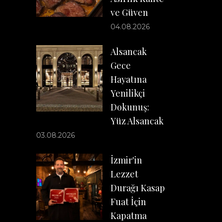
ve Güven
04.08.2026
Alsancak
Gece
Hayatına
Yenilikçi
Dokunuş:
Yüz Alsancak
03.08.2026
İzmir'in
Lezzet
Durağı Kasap
Fuat İçin
Kapatma