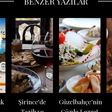
BENZER YAZILAR
uk
Şirince'de
Güzelbahçe’nin
Tarih ve
Gözde Lezzet