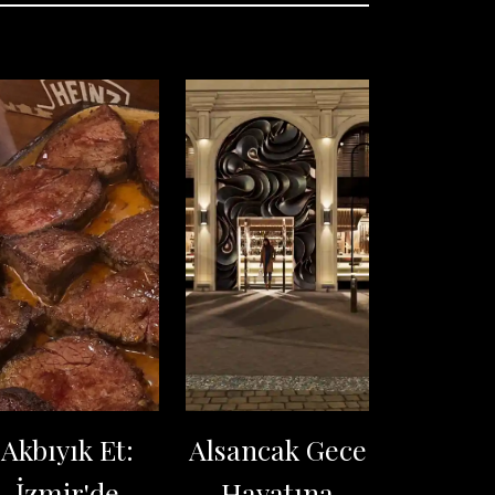
Akbıyık Et:
Alsancak Gece
İzmir'de
Hayatına