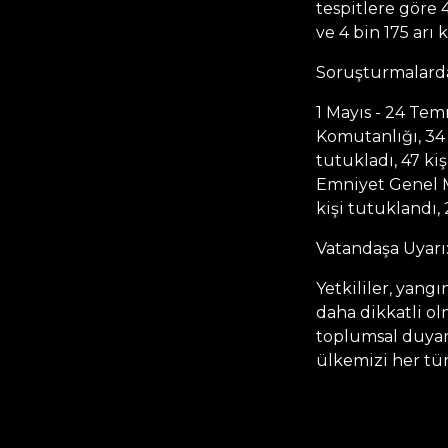
tespitlere göre
ve 4 bin 175 arı 
Soruşturmalarda
1 Mayıs - 24 Te
Komutanlığı, 34 i
tutukladı, 47 ki
Emniyet Genel 
kişi tutuklandı,
Vatandaşa Uyarı:
Yetkililer, yan
daha dikkatli ol
toplumsal duyarlı
ülkemizi her tür