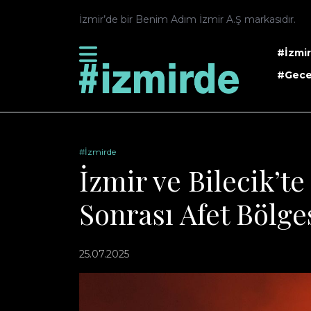
İzmir’de bir Benim Adım İzmir A.Ş markasıdır.
#İzmi
#Gece
#İzmirde
İzmir ve Bilecik’t
Sonrası Afet Bölge
25.07.2025