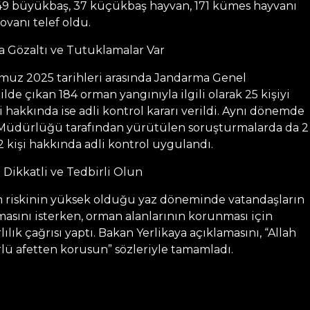
 49 büyükbaş, 37 küçükbaş hayvan, 171 kümes hayvanı
kovanı telef oldu.
 Gözaltı ve Tutuklamalar Var
mmuz 2025 tarihleri arasında Jandarma Genel
lde çıkan 184 orman yangınıyla ilgili olarak 25 kişiyi
şi hakkında ise adli kontrol kararı verildi. Aynı dönemde
Müdürlüğü tarafından yürütülen soruşturmalarda da 2
 2 kişi hakkında adli kontrol uygulandı.
 Dikkatli ve Tedbirli Olun
gın riskinin yüksek olduğu yaz döneminde vatandaşların
masını isterken, orman alanlarının korunması için
lık çağrısı yaptı. Bakan Yerlikaya açıklamasını, “Allah
lü afetten korusun” sözleriyle tamamladı.