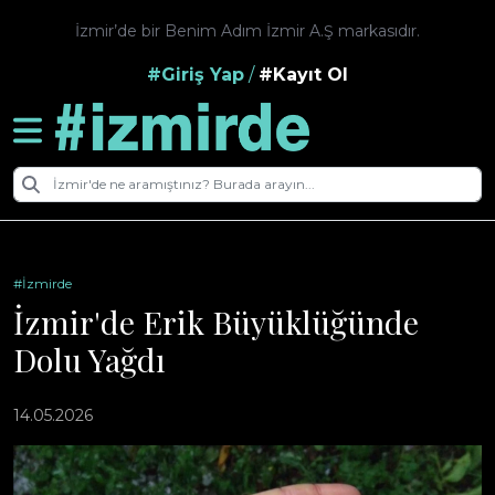
İzmir’de bir Benim Adım İzmir A.Ş markasıdır.
#Giriş Yap
/
#Kayıt Ol
#İzmirde
İzmir'de Erik Büyüklüğünde
Dolu Yağdı
14.05.2026