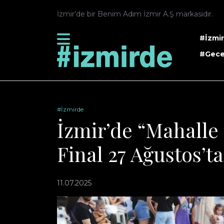
İzmir’de bir Benim Adım İzmir A.Ş markasıdır.
#İzmi
#Gece
#İzmirde
İzmir’de “Mahalle 
Final 27 Ağustos’ta
11.07.2025