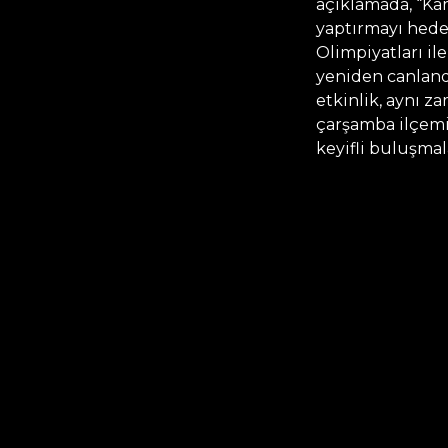
açıklamada, “Ka
yaptırmayı hede
Olimpiyatları i
yeniden canland
etkinlik, aynı z
çarşamba ilçemi
keyifli buluşmal