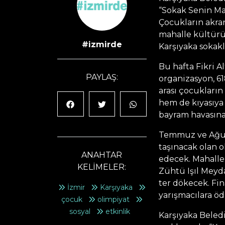
“Sokak Senin Ma
Çocukların akranl
mahalle kültürü
#izmirde
Karşıyaka sokakl
Bu hafta Fikri 
PAYLAŞ:
organizasyon, 61
arası çocukların
hem de kıyasıya 
bayram havasına
Temmuz ve Ağust
taşınacak olan 
ANAHTAR
edecek. Mahallel
KELİMELER:
Zühtü Işıl Meyd
ter dökecek. Fi
İzmir
Karşıyaka
yarışmacılara öd
çocuk
olimpiyat
sosyal
etkinlik
Karşıyaka Belediy