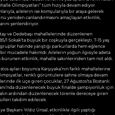
halle Olimpiyatları” tüm hızıyla devam ediyor.
arıyla, ailelerin ise komşularıyla bir araya gelerek
nü yeniden canlandırmasını amaçlayan etkinlik,
arını şenlendiriyor.
Altay ve Dedebaşı mahallelerinde düzenlenen
85/1 Sokak’ta büyük bir coşkuyla gerçekleşti. 7-15 yaş
 gruplar halinde yarıştığı parkurlarda hem eğlence
bir mücadele hakimdi. Ailelerin yoğun ilgisiyle adeta
 bürünen etkinlik, mahalle sakinlerinden tam not aldı.
os ayları boyunca Karşıyaka’nın farklı mahallelerine
olimpiyatlar, renkli görüntülere sahne olmaya devam
erinde ilk üçe giren çocuklar, 27 Ağustos’ta Bostanlı
anı’nda düzenlenecek büyük finalde şampiyonluk için
nalin ardından düzenlenecek törenle dereceye giren
ülleri takdim edilecek.
e Başkanı Yıldız Ünsal, etkinlikle ilgili yaptığı