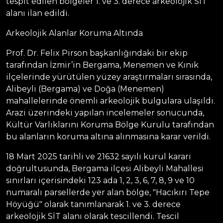
tespit edilen bölgeler 1. ve 3. derece arkeolojik SİT
alanı ilan edildi.
Arkeolojik Alanlar Koruma Altında
Prof. Dr. Felix Pirson başkanlığındaki bir ekip
tarafından İzmir’in Bergama, Menemen ve Kınık
ilçelerinde yürütülen yüzey araştırmaları sırasında,
Alibeyli (Bergama) ve Doğa (Menemen)
mahallelerinde önemli arkeolojik bulgulara ulaşıldı.
Arazi üzerindeki yapılan incelemeler sonucunda,
Kültür Varlıklarını Koruma Bölge Kurulu tarafından
bu alanların koruma altına alınmasına karar verildi.
18 Mart 2025 tarihli ve 21632 sayılı kurul kararı
doğrultusunda, Bergama ilçesi Alibeyli Mahallesi
sınırları içerisindeki 123 ada 1, 2, 3, 6, 7, 8, 9 ve 10
numaralı parsellerde yer alan bölge, "Hacıkırı Tepe
Höyüğü" olarak tanımlanarak 1. ve 3. derece
arkeolojik SİT alanı olarak tescillendi. Tescil