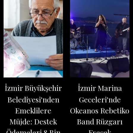
İzmir Büyükşehir
İzmir Marina
Belediyesi'nden
Geceleri'nde
Emeklilere
Okeanos Rebetiko
Müjde: Destek
Band Rüzgarı
Ödemeleri 8 Bin
Esecek