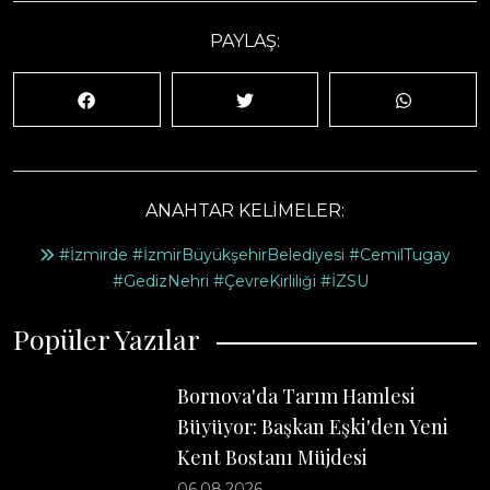
PAYLAŞ:
ANAHTAR KELİMELER:
#İzmirde #İzmirBüyükşehirBelediyesi #CemilTugay
#GedizNehri #ÇevreKirliliği #İZSU
Popüler Yazılar
Bornova'da Tarım Hamlesi
Büyüyor: Başkan Eşki'den Yeni
Kent Bostanı Müjdesi
06.08.2026