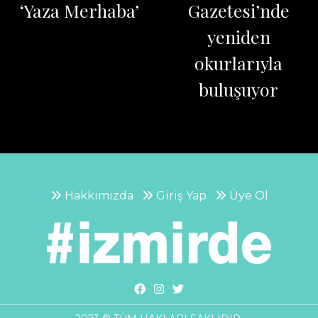
‘Yaza Merhaba’
Gazetesi’nde
yeniden
okurlarıyla
buluşuyor
Hakkımızda
Giriş Yap
Üye Ol