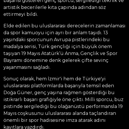
başarısı gösteren genç sporcu, sergilediği teknik ve
artistik becerilerle kıta çapında adından söz
ettirmeyi bildi.
Elde edilen bu uluslararası derecelerin zamanlaması
da spor kamuoyu için ayrı bir anlam taşıdı. 13
yaşındaki sporcunun Avrupa pistlerindeki bu
madalya serisi, Türk gençliği için büyük önem
taşıyan 19 Mayıs Atatürk’ü Anma, Gençlik ve Spor
Bayramı dönemine denk gelerek çifte sevinç
yaşanmasını sağladı.
Sonuç olarak, hem İzmir'i hem de Türkiye'yi
uluslararası platformlarda başarıyla temsil eden
Doğa Güner, genç yaşına rağmen gösterdiği bu
istikrarlı başarı grafiğiyle öne çıktı. Milli sporcu, buz
pistinde sergilediği bu olağanüstü performansla 19
Mayıs coşkusunu uluslararası alanda taçlandıran
önemli bir spor hadisesine imza atarak adını
kayıtlara yazdırdı.