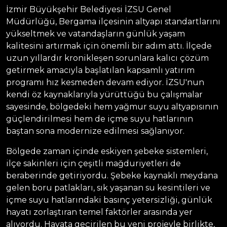
İzmir Büyükşehir Belediyesi İZSU Genel
Müdürlüğü, Bergama ilçesinin altyapı standartlarını
yükseltmek ve vatandaşların günlük yaşam
kalitesini artırmak için önemli bir adım attı. İlçede
uzun yıllardır kronikleşen sorunlara kalıcı çözüm
getirmek amacıyla başlatılan kapsamlı yatırım
programı hız kesmeden devam ediyor. İZSU'nun
kendi öz kaynaklarıyla yürüttüğü bu çalışmalar
sayesinde, bölgedeki hem yağmur suyu altyapısının
güçlendirilmesi hem de içme suyu hatlarının
baştan sona modernize edilmesi sağlanıyor.
Bölgede zaman içinde eskiyen şebeke sistemleri,
ilçe sakinleri için çeşitli mağduriyetleri de
beraberinde getiriyordu. Şebeke kaynaklı meydana
gelen boru patlakları, sık yaşanan su kesintileri ve
içme suyu hatlarındaki basınç yetersizliği, günlük
hayatı zorlaştıran temel faktörler arasında yer
alıyordu. Hayata geçirilen bu yeni projeyle birlikte,