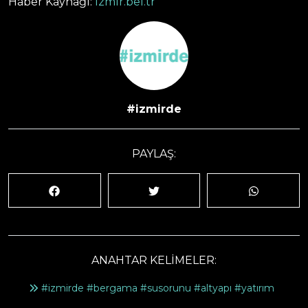
Haber Kaynağı:
izmir.bel.tr
#izmirde
PAYLAŞ:
ANAHTAR KELİMELER:
#izmirde #bergama #susorunu #altyapı #yatırım