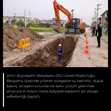
İzmir Büyükşehir Belediyesi İZSU Genel Müdürlüğü,
Bergama ilçesinde yıllardır süregelen su kesintisi, düşük
basınç ve taşkın sorunlarına kalıcı çözüm getirmek
amacıyla 6 milyon liralık bütçeyle kapsamlı bir altyapı
seferberliği başlattı.