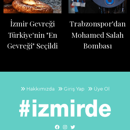
İzmir Gevreği
Trabzonspor'dan
Türkiye'nin "En
Mohamed Salah
Gevreği" Seçildi
Bombası
Hakkımızda
Giriş Yap
Üye Ol