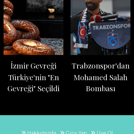
İzmir Gevreği
Trabzonspor'dan
Türkiye'nin "En
Mohamed Salah
Gevreği" Seçildi
Bombası
Hakkımızda
Giriş Yap
Üye Ol