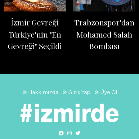
İzmir Gevreği
Trabzonspor'dan
Türkiye'nin "En
Mohamed Salah
Gevreği" Seçildi
Bombası
Hakkımızda
Giriş Yap
Üye Ol