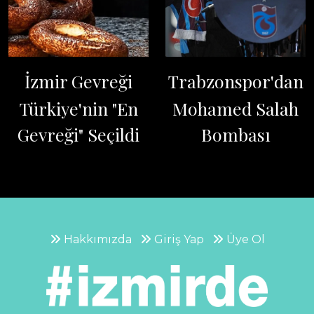
İzmir Gevreği
Trabzonspor'dan
Türkiye'nin "En
Mohamed Salah
Gevreği" Seçildi
Bombası
Hakkımızda
Giriş Yap
Üye Ol