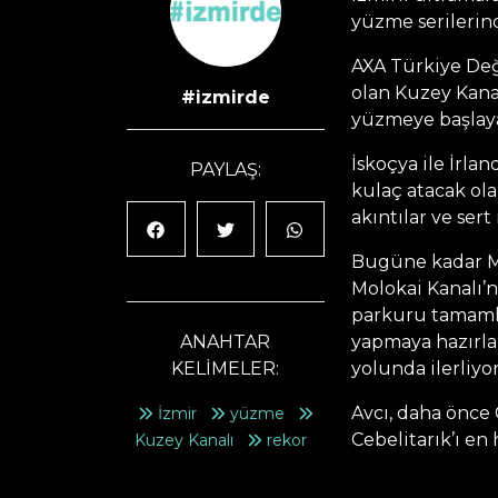
yüzme serilerind
AXA Türkiye Değe
olan Kuzey Kana
#izmirde
yüzmeye başlay
İskoçya ile İrlan
PAYLAŞ:
kulaç atacak ol
akıntılar ve ser
Bugüne kadar Ma
Molokai Kanalı’n
parkuru tamamla
ANAHTAR
yapmaya hazırla
KELİMELER:
yolunda ilerliyor
Avcı, daha önce 
İzmir
yüzme
Cebelitarık’ı en 
Kuzey Kanalı
rekor