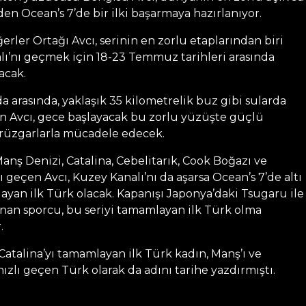
en Ocean’s 7’de bir ilki başarmaya hazırlanıyor.
rler Ortağı Avcı, serinin en zorlu etaplarından biri
lı’nı geçmek için 18-23 Temmuz tarihleri arasında
acak.
da arasında, yaklaşık 35 kilometrelik buz gibi sularda
an Avcı, gece başlayacak bu zorlu yüzüşte güçlü
t rüzgarlarla mücadele edecek.
nş Denizi, Catalina, Cebelitarık, Cook Boğazı ve
ı geçen Avcı, Kuzey Kanalı’nı da aşarsa Ocean’s 7’de altı
yan ilk Türk olacak. Kapanışı Japonya’daki Tsugaru ile
nan sporcu, bu seriyi tamamlayan ilk Türk olma
.
Catalina’yı tamamlayan ilk Türk kadın, Manş’ı ve
hızlı geçen Türk olarak da adını tarihe yazdırmıştı.