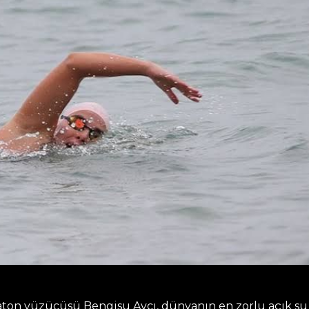
raton yüzücüsü Bengisu Avcı, dünyanın en zorlu açık su