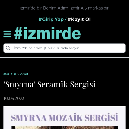
İzmir’de bir Benim Adım İzmir A.Ş markasıdır.
#Giriş Yap
/
#Kayıt Ol
#Kültür&Sanat
'Smyrna' Seramik Sergisi
10.05.2023