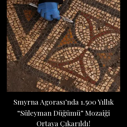
Smyrna Agorası’nda 1.500 Yıllık
“Süleyman Düğümü” Mozaiği
Ortaya Çıkarıldı!