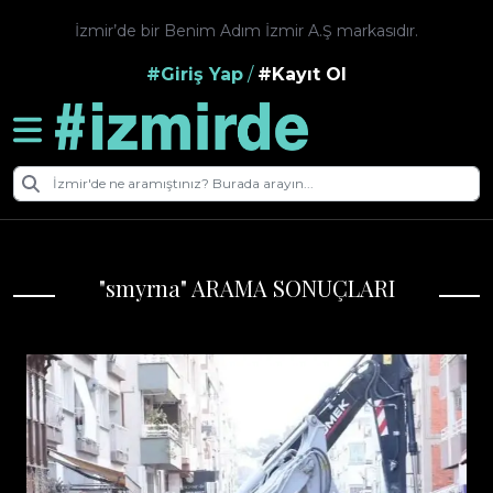
İzmir’de bir Benim Adım İzmir A.Ş markasıdır.
#Giriş Yap
/
#Kayıt Ol
"smyrna" ARAMA SONUÇLARI