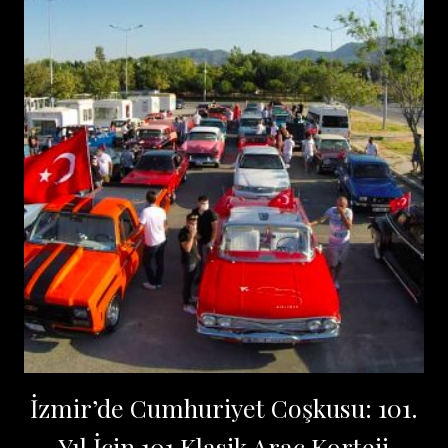
İzmir’de Cumhuriyet Coşkusu: 101.
Yıl İçin 101 Klasik Araç Korteji