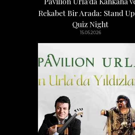
Pavilion Urla’da Kahkaha v
Rekabet Bir Arada: Stand U
Quiz Night
15.05.2026