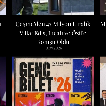
ı
Çeşme’den 47 Milyon Liralık
M
Villa: Edis, Ilıcalı ve Özil’e
Komşu Oldu
18.07.2026