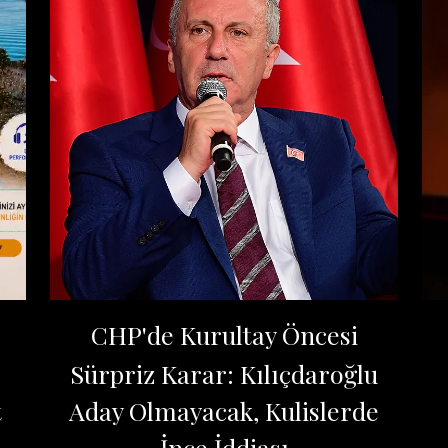
CHP'de Kurultay Öncesi
:
Sürpriz Karar: Kılıçdaroğlu
t
Aday Olmayacak, Kulislerde
İnce İddiası