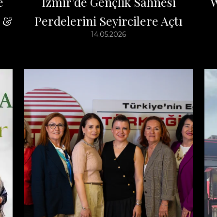
e
İzmir’de Gençlik Sahnesi
W
p &
Perdelerini Seyircilere Açtı
14.05.2026