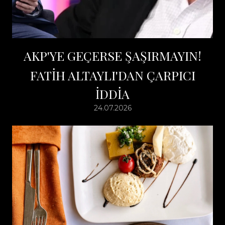
AKP'YE GEÇERSE ŞAŞIRMAYIN!
FATİH ALTAYLI'DAN ÇARPICI
İDDİA
24.07.2026