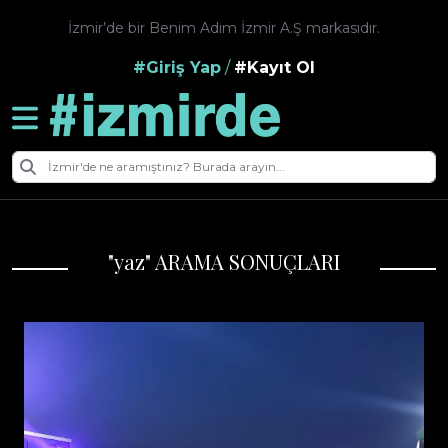
İzmir’de bir Benim Adım İzmir A.Ş markasıdır.
#Giriş Yap
/
#Kayıt Ol
"yaz" ARAMA SONUÇLARI