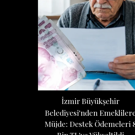
İzmir Büyükşehir
Belediyesi'nden Emekliler
Müjde: Destek Ödemeleri 
Bin TL'ye Yükseltildi